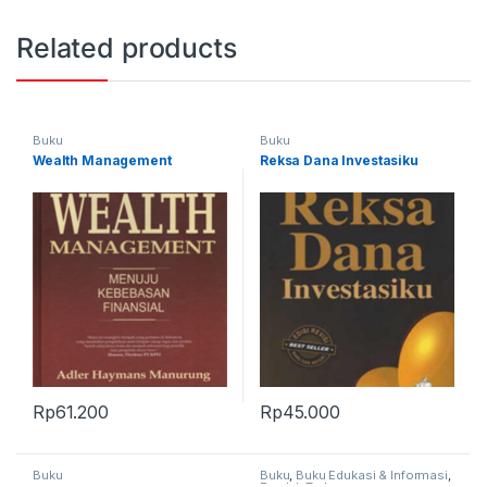
Related products
Buku
Buku
Wealth Management
Reksa Dana Investasiku
Rp
61.200
Rp
45.000
Buku
Buku
,
Buku Edukasi & Informasi
,