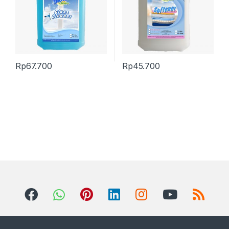
Rp
67.700
Rp
45.700