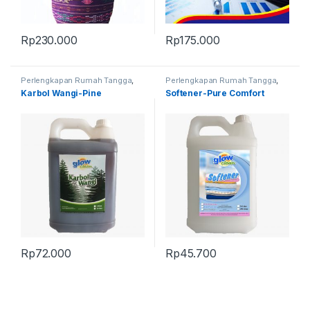
Rp
230.000
Rp
175.000
Perlengkapan Rumah Tangga
,
Perlengkapan Rumah Tangga
,
Produk Terbaru
Produk Terbaru
Karbol Wangi-Pine
Softener-Pure Comfort
Rp
72.000
Rp
45.700