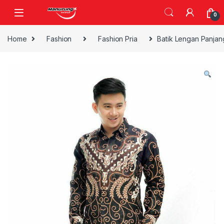
Skip to navigation
Skip to content
0
Home
Fashion
Fashion Pria
Batik Lengan Panjan