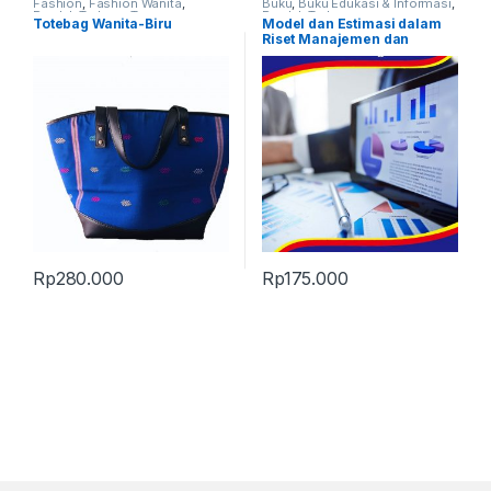
Fashion
,
Fashion Wanita
,
Buku
,
Buku Edukasi & Informasi
,
Produk Terbaru
,
Tas
Produk Terbaru
Totebag Wanita-Biru
Model dan Estimasi dalam
Riset Manajemen dan
Keuangan
Rp
280.000
Rp
175.000