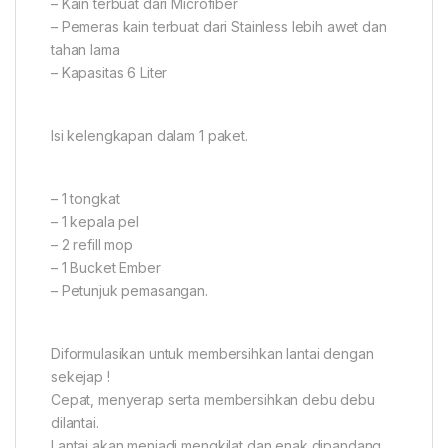
– Kain terbuat dari Microfiber
– Pemeras kain terbuat dari Stainless lebih awet dan
tahan lama
– Kapasitas 6 Liter
Isi kelengkapan dalam 1 paket.
– 1 tongkat
– 1 kepala pel
– 2 refill mop
– 1 Bucket Ember
– Petunjuk pemasangan.
Diformulasikan untuk membersihkan lantai dengan
sekejap !
Cepat, menyerap serta membersihkan debu debu
dilantai.
Lantai akan menjadi mengkilat dan enak dipandang.