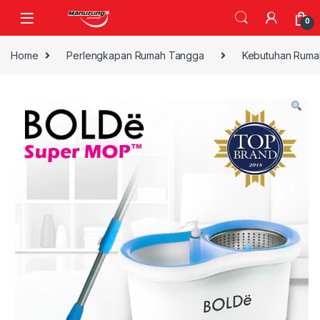
Skip to navigation
Skip to content
0
Home
Perlengkapan Rumah Tangga
Kebutuhan Ruma