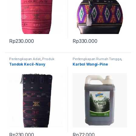
Rp
230.000
Rp
330.000
Perlengkapan Adat
,
Produk
Perlengkapan Rumah Tangga
,
Terbaru
,
Tandok
Produk Terbaru
Tandok Kecil-Navy
Karbol Wangi-Pine
Rp
230.000
Rp
72.000