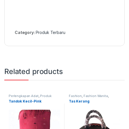
Category:
Produk Terbaru
Related products
Perlengkapan Adat
,
Produk
Fashion
,
Fashion Wanita
,
Terbaru
,
Tandok
Produk Terbaru
,
Tas
Tandok Kecil-Pink
Tas Kerang