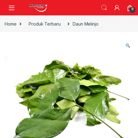
Skip to navigation
Skip to content
0
Home
Produk Terbaru
Daun Melinjo