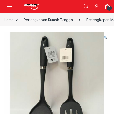
Skip to navigation
Skip to content
0
Home
Perlengkapan Rumah Tangga
Perlengkapan M