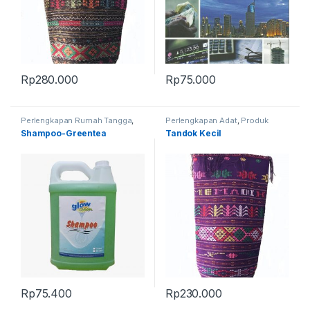
Rp
280.000
Rp
75.000
Perlengkapan Rumah Tangga
,
Perlengkapan Adat
,
Produk
Produk Terbaru
Terbaru
,
Tandok
Shampoo-Greentea
Tandok Kecil
Rp
75.400
Rp
230.000