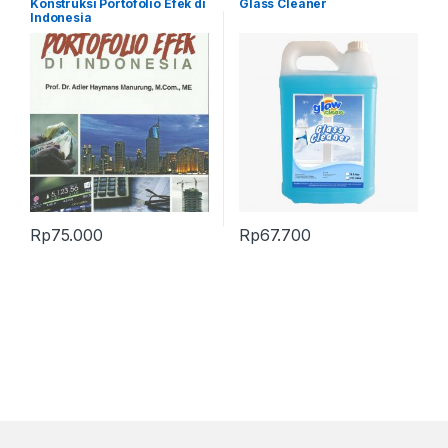
Konstruksi Portofolio Efek di
Glass Cleaner
Indonesia
Rp
75.000
Rp
67.700