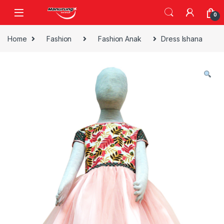
Skip to navigation
Skip to content
0
Home
Fashion
Fashion Anak
Dress Ishana