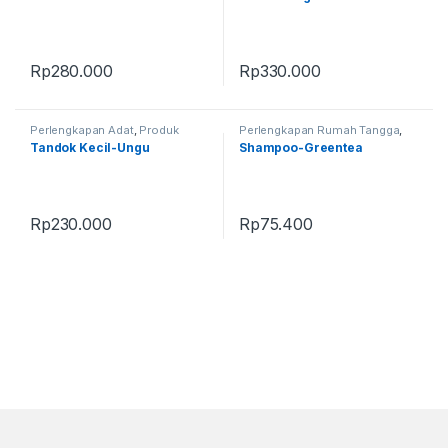
Rp
280.000
Rp
330.000
Perlengkapan Adat
,
Produk
Perlengkapan Rumah Tangga
,
Terbaru
,
Tandok
Produk Terbaru
Tandok Kecil-Ungu
Shampoo-Greentea
Rp
230.000
Rp
75.400