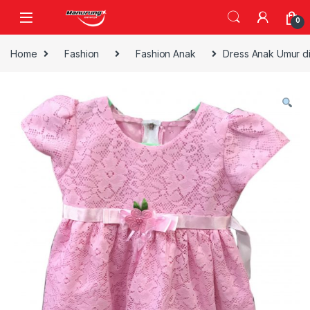
Skip to navigation
Skip to content
0
Home
Fashion
Fashion Anak
Dress Anak Umur d