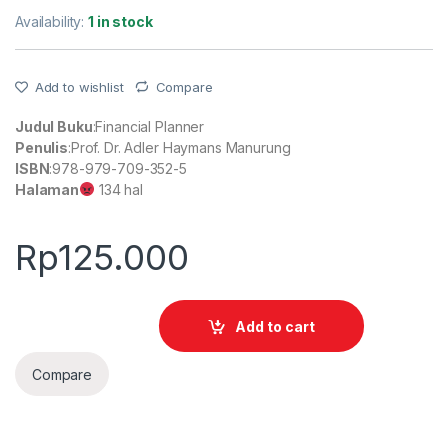
Availability:
1 in stock
Add to wishlist
Compare
Judul Buku
:Financial Planner
Penulis
:Prof. Dr. Adler Haymans Manurung
ISBN
:978-979-709-352-5
Halaman
134 hal
Rp
125.000
Add to cart
Compare