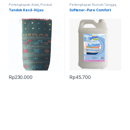
Perlengkapan Adat
,
Produk
Perlengkapan Rumah Tangga
,
Terbaru
,
Tandok
Produk Terbaru
Tandok Kecil-Hijau
Softener-Pure Comfort
Rp
230.000
Rp
45.700