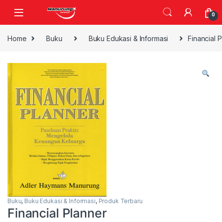
Skip to navigation
Skip to content
0
Home
Buku
Buku Edukasi & Informasi
Financial 
Buku
,
Buku Edukasi & Informasi
,
Produk Terbaru
Financial Planner