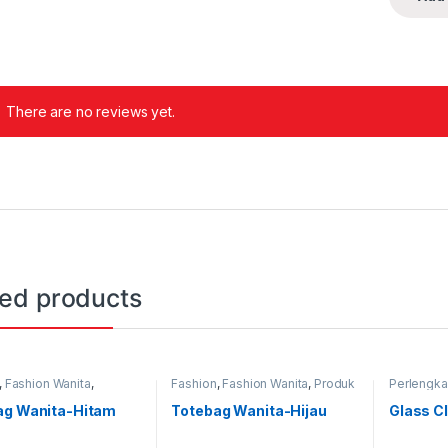
There are no reviews yet.
ted products
,
Fashion Wanita
,
Fashion
,
Fashion Wanita
,
Produk
Perlengk
kapan Adat
,
Produk
Terbaru
,
Tas
Produk Te
,
Tas
ag Wanita-Hitam
Totebag Wanita-Hijau
Glass C