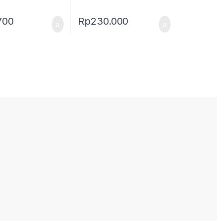
700
Rp
230.000