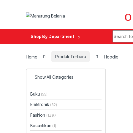
Skip to navigation
Skip to content
Search fo
Shop By Department
Home
Produk Terbaru
Hoodie
Show All Categories
Buku
(55)
Elektronik
(32)
Fashion
(1,297)
Kecantikan
(1)