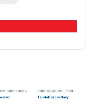
apan Rumah Tangga
,
Perlengkapan Adat
,
Produk
rbaru
Terbaru
,
Tandok
leaner
Tandok Kecil-Navy