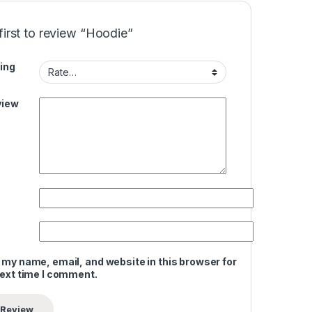
first to review “Hoodie”
ing
view
 my name, email, and website in this browser for
next time I comment.