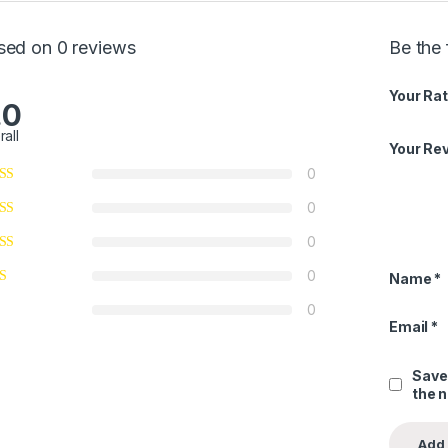
sed on 0 reviews
Be the 
Your Rat
.0
rall
Your Re
0
0
0
0
Name
*
0
Email
*
Save
the 