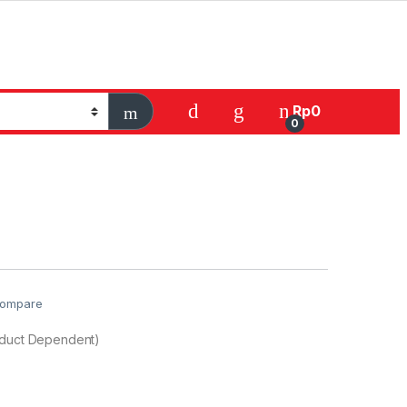
Rp
0
0
ompare
oduct Dependent)