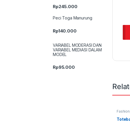
Rp
245.000
Peci Toga Manurung
Rp
140.000
VARIABEL MODERASI DAN
VARIABEL MEDIASI DALAM
MODEL
Rp
95.000
Rela
Fashion
Perleng
Terbaru
Toteb