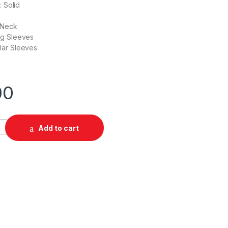
: Solid
 Neck
ng Sleeves
lar Sleeves
00
Add to cart