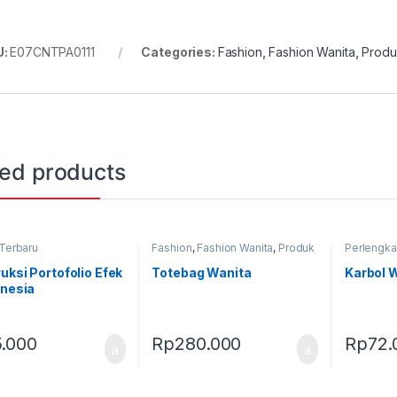
U:
E07CNTPA0111
Categories:
Fashion
,
Fashion Wanita
,
Produ
ted products
Terbaru
Fashion
,
Fashion Wanita
,
Produk
Perlengk
Terbaru
,
Tas
Produk Te
uksi Portofolio Efek
Totebag Wanita
Karbol 
onesia
5.000
Rp
280.000
Rp
72.