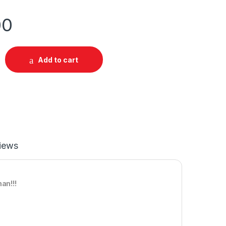
00
Add to cart
iews
an!!!