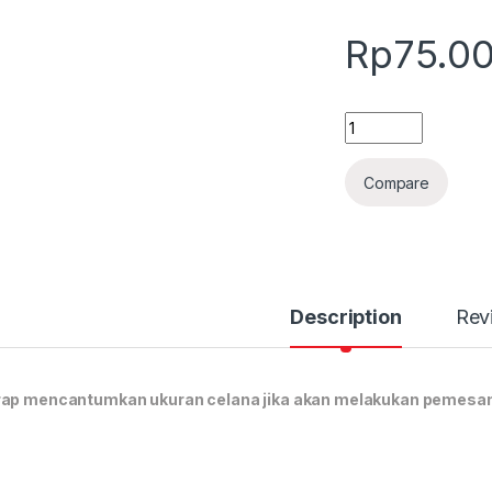
Rp
75.0
Quantity
Compare
Description
Rev
ap mencantumkan ukuran celana jika akan melakukan pemesan