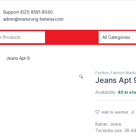
Support (021) 8591-8040
admin@manurung-belanja.com
r:
Jeans Apt 9
Fashion
,
Fashion Wanit
🔍
Jeans Apt 
Availability:
40 in st
Add to wishlist
Bahan: Jeans
Tersedia size: 38-4