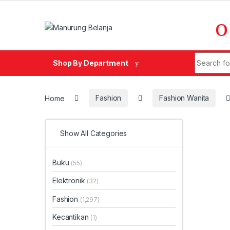
Skip to navigation
Skip to content
Search fo
Shop By Department
Home
Fashion
Fashion Wanita
Show All Categories
Buku
(55)
Elektronik
(32)
Fashion
(1,297)
Kecantikan
(1)