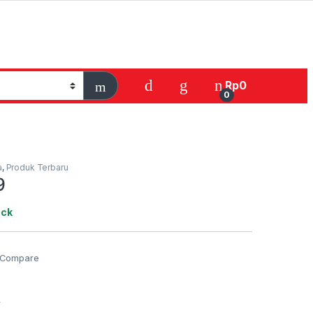
Rp
0
0
a
,
Produk Terbaru
9
ock
Compare
4