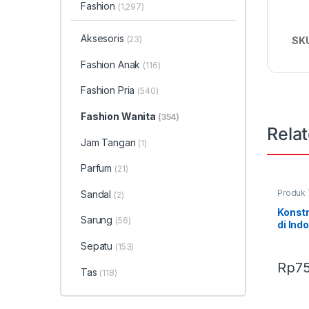
Fashion
(1,297)
Aksesoris
(23)
SK
Fashion Anak
(116)
Fashion Pria
(540)
Fashion Wanita
(354)
Rela
Jam Tangan
(1)
Parfum
(21)
Produk 
Sandal
(2)
Konstr
Sarung
(56)
di Ind
Sepatu
(153)
Rp
7
Tas
(118)