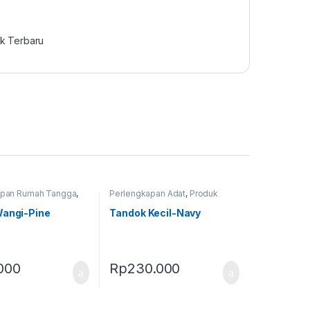
k Terbaru
apan Rumah Tangga
,
Perlengkapan Adat
,
Produk
rbaru
Terbaru
,
Tandok
Wangi-Pine
Tandok Kecil-Navy
000
Rp
230.000