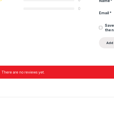
Name
*
0
Email
*
Save
the 
There are no reviews yet.