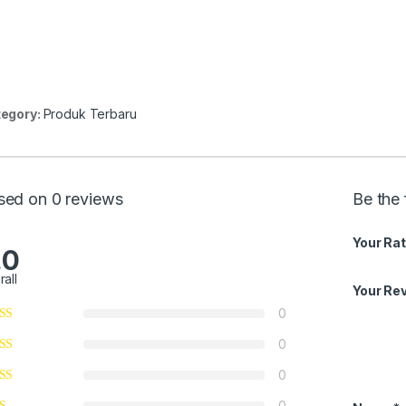
egory:
Produk Terbaru
sed on 0 reviews
Be the 
Your Rat
.0
rall
Your Re
0
0
0
0