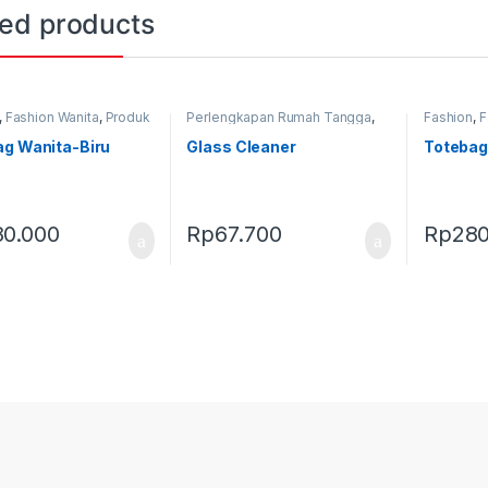
ted products
,
Fashion Wanita
,
Produk
Perlengkapan Rumah Tangga
,
Fashion
,
F
,
Tas
Produk Terbaru
Terbaru
,
T
ag Wanita-Biru
Glass Cleaner
Totebag
80.000
Rp
67.700
Rp
280