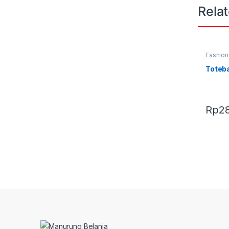
Rela
Fashion
Terbaru
Toteb
Rp
2