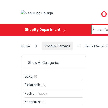
Skip to navigation
Skip to content
Search fo
Shop By Department
Home
Produk Terbaru
Jeruk Medan 
Show All Categories
Buku
(55)
Elektronik
(32)
Fashion
(1,297)
Kecantikan
(1)