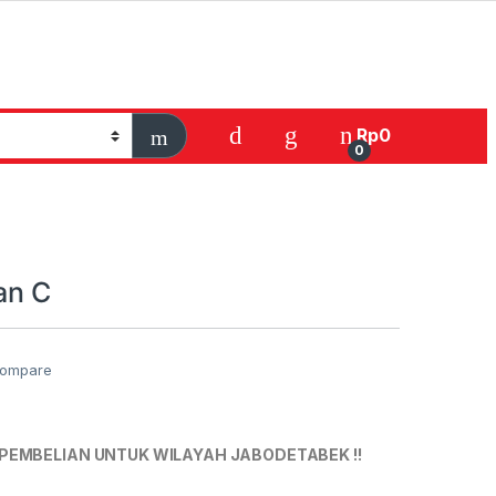
Rp
0
0
an C
ompare
PEMBELIAN UNTUK WILAYAH JABODETABEK !!