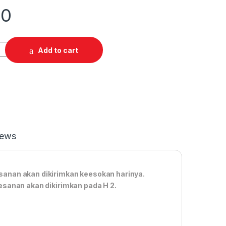
00
Add to cart
iews
anan akan dikirimkan keesokan harinya.
esanan akan dikirimkan pada H 2.