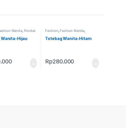
ashion Wanita
,
Produk
Fashion
,
Fashion Wanita
,
as
Perlengkapan Adat
,
Produk
Terbaru
,
Tas
 Wanita-Hijau
Totebag Wanita-Hitam
.000
Rp
280.000