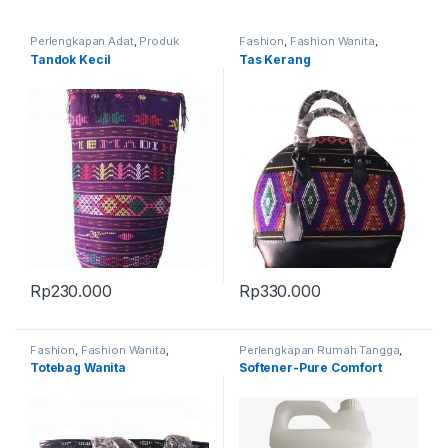
Perlengkapan Adat
,
Produk
Fashion
,
Fashion Wanita
,
Terbaru
,
Tandok
Produk Terbaru
,
Tas
Tandok Kecil
Tas Kerang
Rp
230.000
Rp
330.000
Fashion
,
Fashion Wanita
,
Perlengkapan Rumah Tangga
,
Produk Terbaru
,
Tas
Produk Terbaru
Totebag Wanita
Softener-Pure Comfort