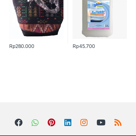
Rp
280.000
Rp
45.700