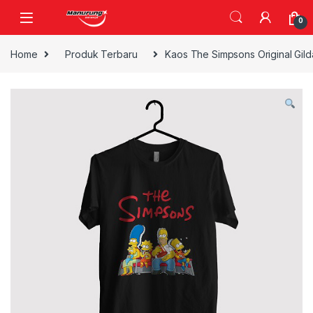
Skip to navigation
Skip to content
0
Home
Produk Terbaru
Kaos The Simpsons Original Gild