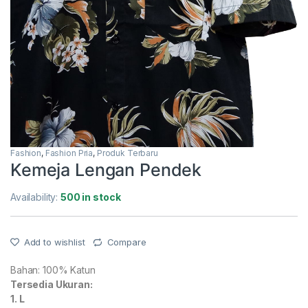
Fashion
,
Fashion Pria
,
Produk Terbaru
Kemeja Lengan Pendek
Availability:
500 in stock
Add to wishlist
Compare
Bahan: 100% Katun
Tersedia Ukuran:
1. L