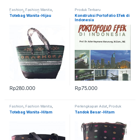
Fashion
,
Fashion Wanita
,
Produk Terbaru
Produk Terbaru
,
Tas
Totebag Wanita-Hijau
Konstruksi Portofolio Efek di
Indonesia
Rp
280.000
Rp
75.000
Fashion
,
Fashion Wanita
,
Perlengkapan Adat
,
Produk
Perlengkapan Adat
,
Produk
Terbaru
,
Tandok
Totebag Wanita-Hitam
Tandok Besar-Hitam
Terbaru
,
Tas