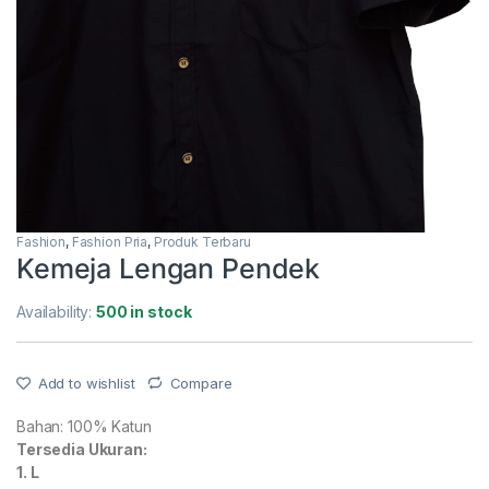
Fashion
,
Fashion Pria
,
Produk Terbaru
Kemeja Lengan Pendek
Availability:
500 in stock
Add to wishlist
Compare
Bahan: 100% Katun
Tersedia Ukuran:
1. L