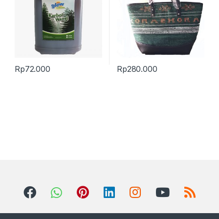
Rp
72.000
Rp
280.000