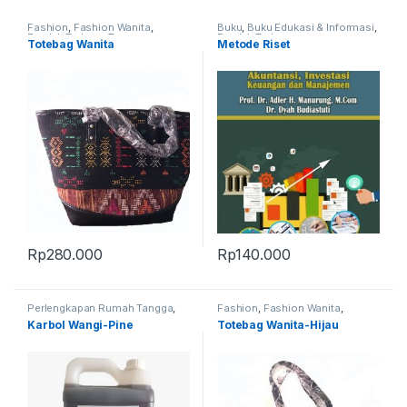
Fashion
,
Fashion Wanita
,
Buku
,
Buku Edukasi & Informasi
,
Produk Terbaru
,
Tas
Produk Terbaru
Totebag Wanita
Metode Riset
Rp
280.000
Rp
140.000
Perlengkapan Rumah Tangga
,
Fashion
,
Fashion Wanita
,
Produk Terbaru
Produk Terbaru
,
Tas
Karbol Wangi-Pine
Totebag Wanita-Hijau