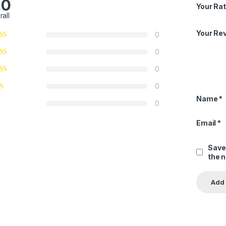
.0
Your Rat
rall
Your Re
0
0
0
0
Name
*
0
Email
*
Save
the 