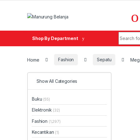
Skip to navigation
Skip to content
Search fo
Shop By Department
Home
Fashion
Sepatu
Mega
Show All Categories
Buku
(55)
Elektronik
(32)
Fashion
(1,297)
Kecantikan
(1)