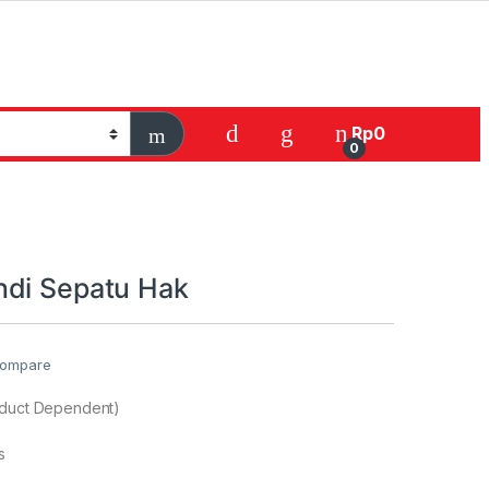
Rp
0
0
di Sepatu Hak
ompare
oduct Dependent)
s