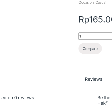
Occasion: Casual
Rp
165.
Quantity
Compare
Reviews
sed on 0 reviews
Be the 
Hak”