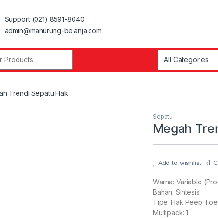
Support (021) 8591-8040
admin@manurung-belanja.com
r:
h Trendi Sepatu Hak
Sepatu
Megah Tren
Add to wishlist
C
Warna: Variable (Pr
Bahan: Sintesis
Tipe: Hak Peep Toe
Multipack: 1