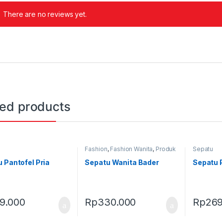
There are no reviews yet.
ted products
Fashion
,
Fashion Wanita
,
Produk
Sepatu
Terbaru
,
Sepatu
 Pantofel Pria
Sepatu Wanita Bader
Sepatu P
19.000
Rp
330.000
Rp
269