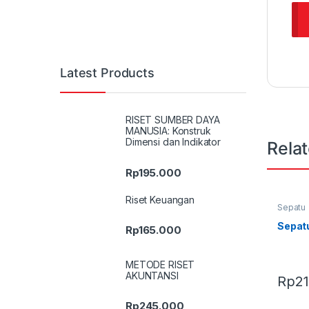
Latest Products
RISET SUMBER DAYA
MANUSIA: Konstruk
Dimensi dan Indikator
Rela
Rp
195.000
Riset Keuangan
Sepatu
Sepatu
Rp
165.000
METODE RISET
AKUNTANSI
Rp
2
Rp
245.000