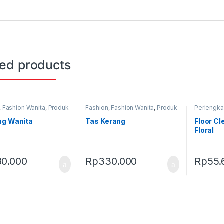
ted products
,
Fashion Wanita
,
Produk
Fashion
,
Fashion Wanita
,
Produk
Perlengk
,
Tas
Terbaru
,
Tas
Produk Te
ag Wanita
Tas Kerang
Floor Cl
Floral
80.000
Rp
330.000
Rp
55.