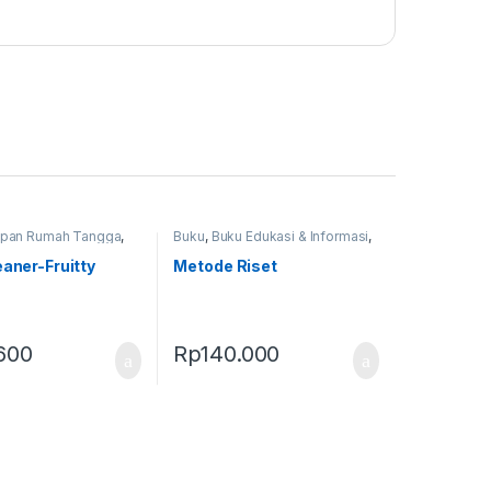
apan Rumah Tangga
,
Buku
,
Buku Edukasi & Informasi
,
rbaru
Produk Terbaru
eaner-Fruitty
Metode Riset
600
Rp
140.000