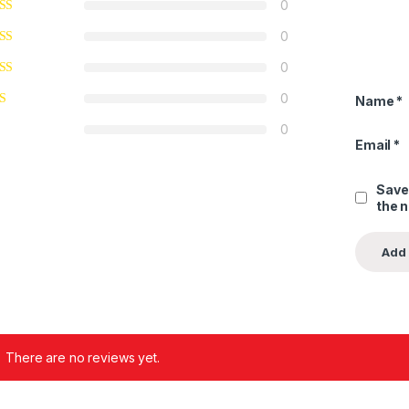
0
0
0
0
Name
*
0
Email
*
Save
the 
There are no reviews yet.