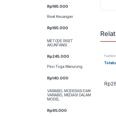
Rp
195.000
Riset Keuangan
Rp
165.000
Rela
METODE RISET
AKUNTANSI
Fashion
Rp
245.000
Terbaru
Toteb
Peci Toga Manurung
Rp
140.000
Rp
2
VARIABEL MODERASI DAN
VARIABEL MEDIASI DALAM
MODEL
Rp
95.000