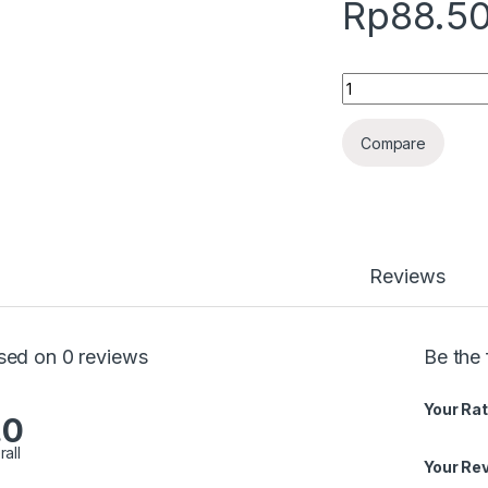
Rp
88.5
Quantity
Compare
Reviews
sed on 0 reviews
Be the 
Your Rat
.0
rall
Your Re