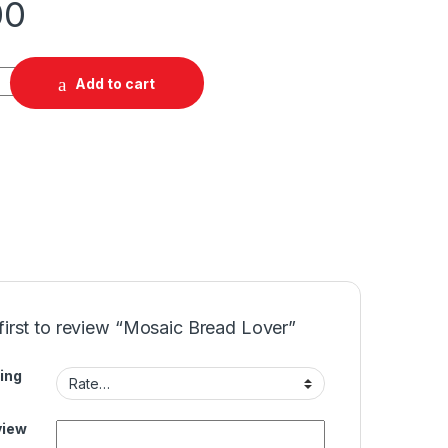
00
Add to cart
first to review “Mosaic Bread Lover”
ing
view