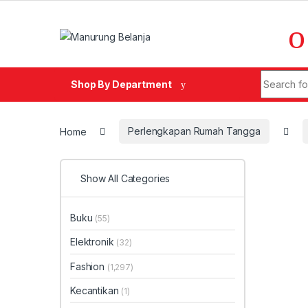
Skip to navigation
Skip to content
Search fo
Shop By Department
Home
Perlengkapan Rumah Tangga
Show All Categories
Buku
(55)
Elektronik
(32)
Fashion
(1,297)
Kecantikan
(1)