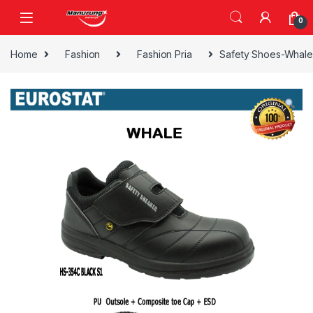
Skip to navigation
Skip to content
0
Home
Fashion
Fashion Pria
Safety Shoes-Whale