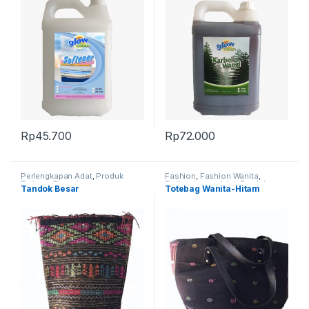
Rp
45.700
Rp
72.000
Perlengkapan Adat
,
Produk
Fashion
,
Fashion Wanita
,
Terbaru
,
Tandok
Perlengkapan Adat
,
Produk
Tandok Besar
Totebag Wanita-Hitam
Terbaru
,
Tas