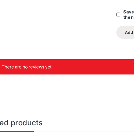
Save
the 
There are no reviews yet.
ted products