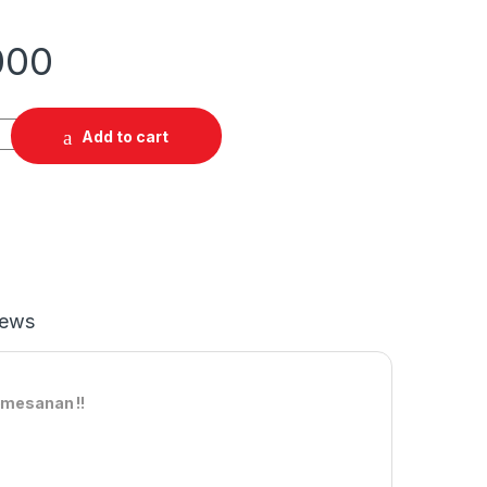
000
Add to cart
iews
emesanan !!