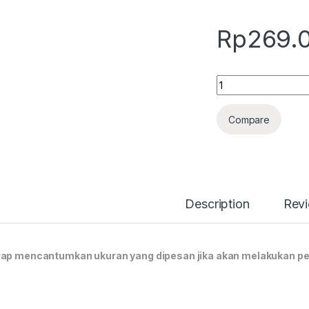
Rp
269.
Quantity
Compare
Description
Rev
ap mencantumkan ukuran yang dipesan jika akan melakukan p