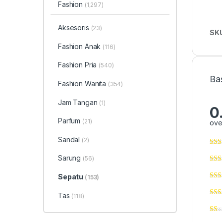
Fashion
(1,297)
Aksesoris
(23)
SK
Fashion Anak
(116)
Fashion Pria
(540)
Ba
Fashion Wanita
(354)
Jam Tangan
(1)
0
Parfum
(21)
ove
Sandal
(2)
Sarung
(56)
Sepatu
(153)
Tas
(118)