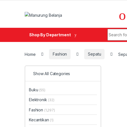
Skip to navigation
Skip to content
Search fo
Shop By Department
Home
Fashion
Sepatu
Sepa
Show All Categories
Buku
(55)
Elektronik
(32)
Fashion
(1,297)
Kecantikan
(1)