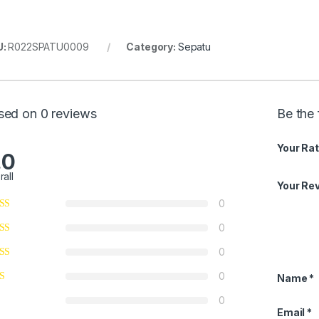
U:
R022SPATU0009
Category:
Sepatu
sed on 0 reviews
Be the 
Your Rat
.0
rall
Your Re
0
0
0
0
Name
*
0
Email
*