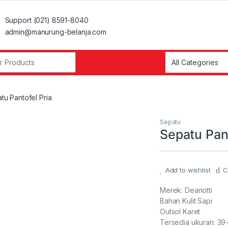
Support (021) 8591-8040
admin@manurung-belanja.com
r:
tu Pantofel Pria
Sepatu
Sepatu Pant
Add to wishlist
C
Merek: Deanotti
Bahan Kulit Sapi
Outsol Karet
Tersedia ukuran: 39