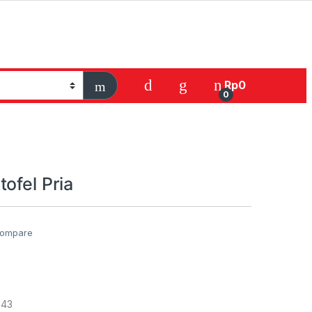
Rp
0
0
ofel Pria
ompare
-43