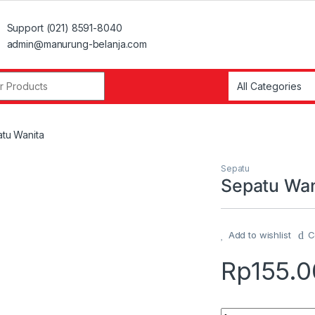
Support (021) 8591-8040
admin@manurung-belanja.com
r:
tu Wanita
Sepatu
Sepatu Wan
Add to wishlist
C
Rp
155.
Quantity