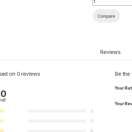
Compare
Reviews
sed on 0 reviews
Be the 
Your Rat
.0
rall
Your Re
0
0
0