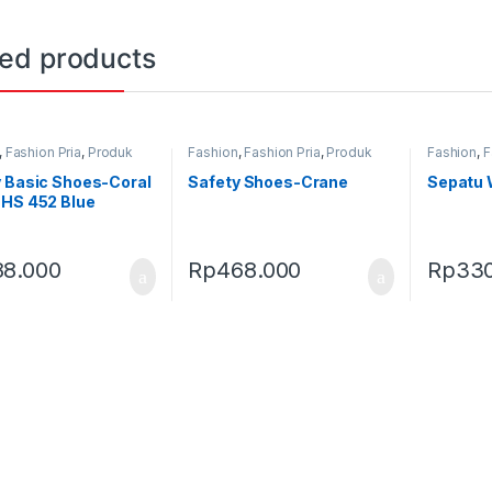
ted products
,
Fashion Pria
,
Produk
Fashion
,
Fashion Pria
,
Produk
Fashion
,
F
,
Sepatu
Terbaru
,
Sepatu
Terbaru
,
S
 Basic Shoes-Coral
Safety Shoes-Crane
Sepatu 
 HS 452 Blue
88.000
Rp
468.000
Rp
330