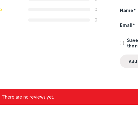
0
Name
*
0
Email
*
Save
the 
There are no reviews yet.