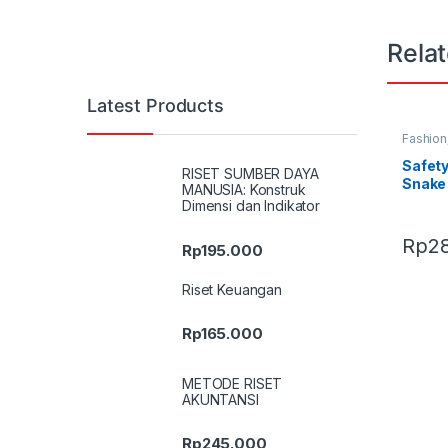
Rela
Latest Products
Fashion
Terbaru
Safety
RISET SUMBER DAYA
Snake
MANUSIA: Konstruk
Dimensi dan Indikator
Rp
2
Rp
195.000
Riset Keuangan
Rp
165.000
METODE RISET
AKUNTANSI
Rp
245.000