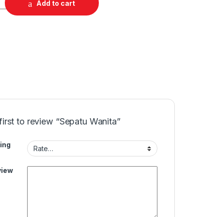
Add to cart
first to review “Sepatu Wanita”
ing
view