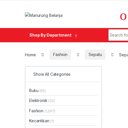
Skip to navigation
Skip to content
Search fo
Shop By Department
Home
Fashion
Sepatu
Sepa
Show All Categories
Buku
(55)
Elektronik
(32)
Fashion
(1,297)
Kecantikan
(1)