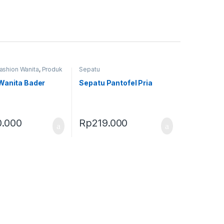
ashion Wanita
,
Produk
Sepatu
epatu
Wanita Bader
Sepatu Pantofel Pria
.000
Rp
219.000