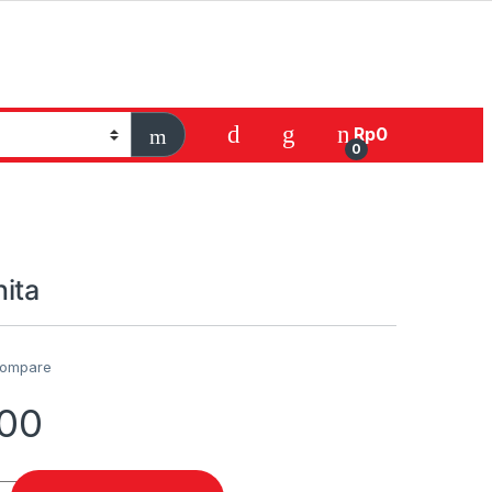
Rp
0
0
ita
ompare
000