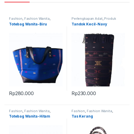
Fashion
,
Fashion Wanita
,
Perlengkapan Adat
,
Produk
Produk Terbaru
,
Tas
Terbaru
,
Tandok
Totebag Wanita-Biru
Tandok Kecil-Navy
Rp
280.000
Rp
230.000
Fashion
,
Fashion Wanita
,
Fashion
,
Fashion Wanita
,
Perlengkapan Adat
,
Produk
Produk Terbaru
,
Tas
Totebag Wanita-Hitam
Tas Kerang
Terbaru
,
Tas