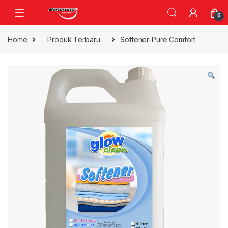
Skip to navigation
Skip to content
0
Home
Produk Terbaru
Softener-Pure Comfort