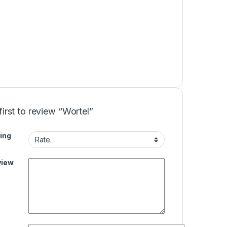
first to review “Wortel”
ing
view