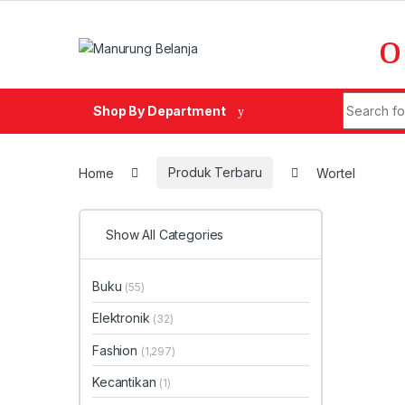
Skip to navigation
Skip to content
Search fo
Shop By Department
Home
Produk Terbaru
Wortel
Show All Categories
Buku
(55)
Elektronik
(32)
Fashion
(1,297)
Kecantikan
(1)