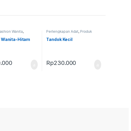
ashion Wanita
,
Perlengkapan Adat
,
Produk
pan Adat
,
Produk
Terbaru
,
Tandok
as
 Wanita-Hitam
Tandok Kecil
.000
Rp
230.000