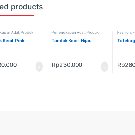
ted products
kapan Adat
,
Produk
Perlengkapan Adat
,
Produk
Fashion
,
F
,
Tandok
Terbaru
,
Tandok
Perlengka
Terbaru
,
T
 Kecil-Pink
Tandok Kecil-Hijau
Totebag
30.000
Rp
230.000
Rp
280