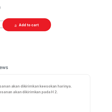
0
Add to cart
iews
anan akan dikirimkan keesokan harinya.
esanan akan dikirimkan pada H 2.