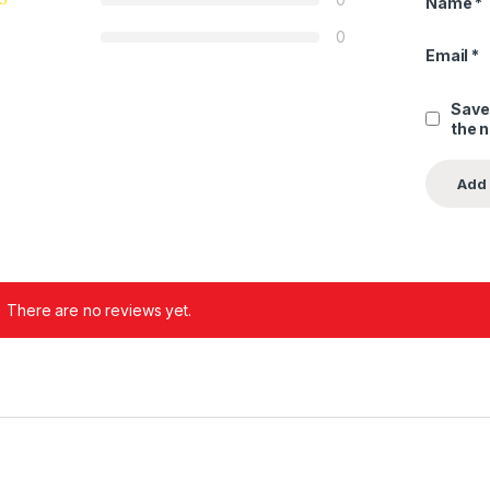
Name
*
0
Email
*
Save
the 
There are no reviews yet.