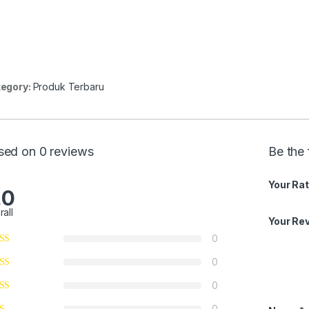
egory:
Produk Terbaru
sed on 0 reviews
Be the 
Your Rat
.0
rall
Your Re
0
0
0
0