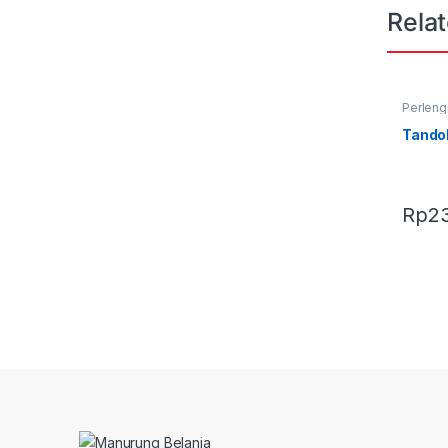
Rela
Perleng
Terbaru
Tandok
Rp
2