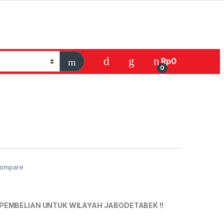
Rp
0
0
ompare
PEMBELIAN UNTUK WILAYAH JABODETABEK !!