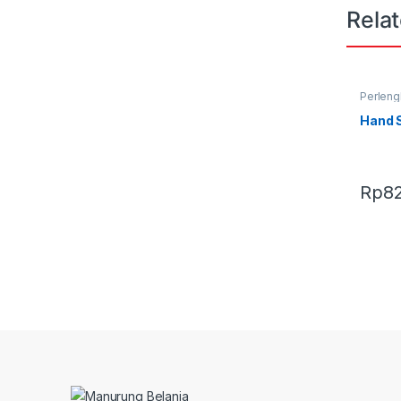
Rela
Perlen
Produk 
Hand S
Rp
8