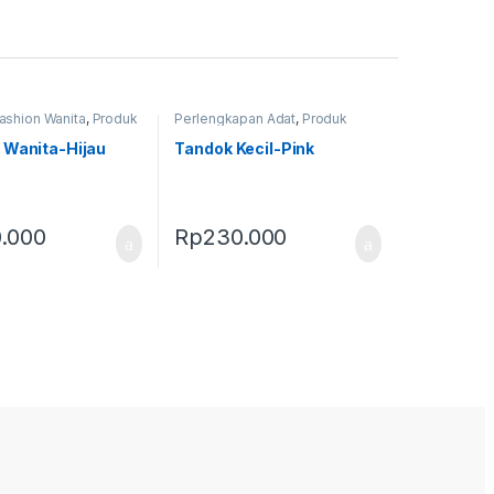
ashion Wanita
,
Produk
Perlengkapan Adat
,
Produk
as
Terbaru
,
Tandok
 Wanita-Hijau
Tandok Kecil-Pink
.000
Rp
230.000