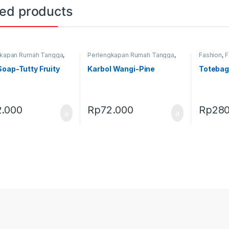
ted products
gkapan Rumah Tangga
,
Perlengkapan Rumah Tangga
,
Fashion
,
F
Terbaru
Produk Terbaru
Terbaru
,
T
oap-Tutty Fruity
Karbol Wangi-Pine
Totebag
2.000
Rp
72.000
Rp
280