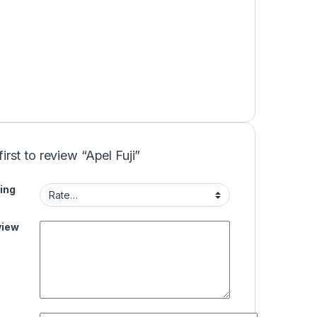
first to review “Apel Fuji”
ing
view