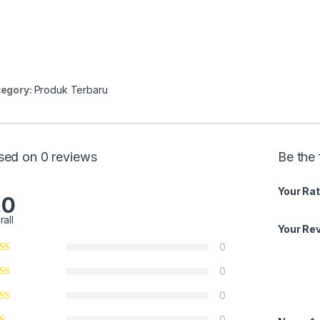
egory:
Produk Terbaru
sed on 0 reviews
Be the 
Your Rat
.0
rall
Your Re
0
0
0
0