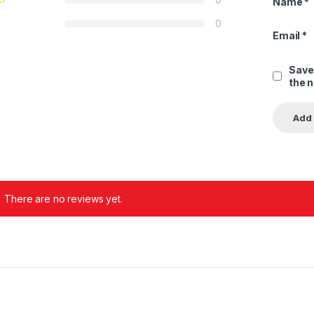
Name
*
0
Email
*
Save
the 
There are no reviews yet.