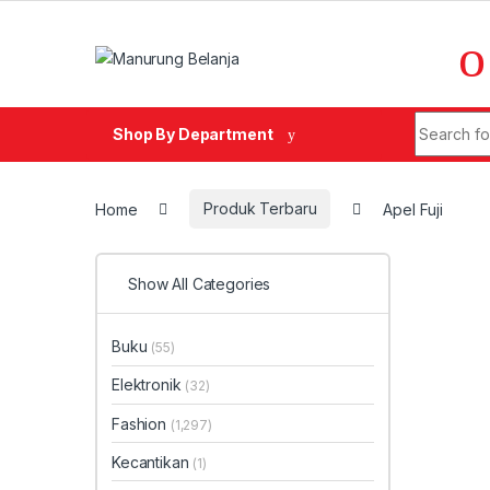
Skip to navigation
Skip to content
Search fo
Shop By Department
Home
Produk Terbaru
Apel Fuji
Show All Categories
Buku
(55)
Elektronik
(32)
Fashion
(1,297)
Kecantikan
(1)