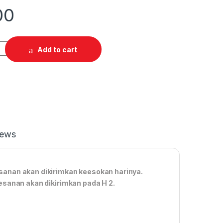
00
Add to cart
iews
anan akan dikirimkan keesokan harinya.
esanan akan dikirimkan pada H 2.