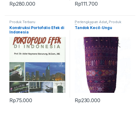
Rp
280.000
Rp
111.700
Produk Terbaru
Perlengkapan Adat
,
Produk
Terbaru
,
Tandok
Konstruksi Portofolio Efek di
Tandok Kecil-Ungu
Indonesia
Rp
75.000
Rp
230.000