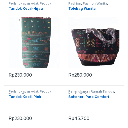
Perlengkapan Adat
,
Produk
Fashion
,
Fashion Wanita
,
Terbaru
,
Tandok
Produk Terbaru
,
Tas
Tandok Kecil-Hijau
Totebag Wanita
Rp
230.000
Rp
280.000
Perlengkapan Adat
,
Produk
Perlengkapan Rumah Tangga
,
Terbaru
,
Tandok
Produk Terbaru
Tandok Kecil-Pink
Softener-Pure Comfort
Rp
230.000
Rp
45.700