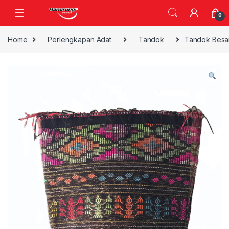
Skip to navigation
Skip to content
0
Home
Perlengkapan Adat
Tandok
Tandok Besa