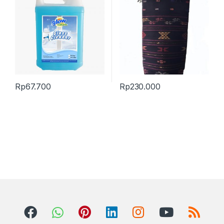
Rp
67.700
Rp
230.000