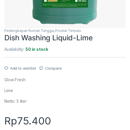
Perlengkapan Rumah Tangga
,
Produk Terbaru
Dish Washing Liquid-Lime
Availability:
50 in stock
Add to wishlist
Compare
Glow Fresh
Lime
Netto: 5 liter
Rp
75.400