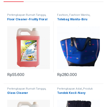
Perlengkapan Rumah Tangga
,
Fashion
,
Fashion Wanita
,
Produk Terbaru
Produk Terbaru
,
Tas
Floor Cleaner-Fruitty Floral
Totebag Wanita-Biru
Rp
55.600
Rp
280.000
Perlengkapan Rumah Tangga
,
Perlengkapan Adat
,
Produk
Produk Terbaru
Terbaru
,
Tandok
Glass Cleaner
Tandok Kecil-Navy