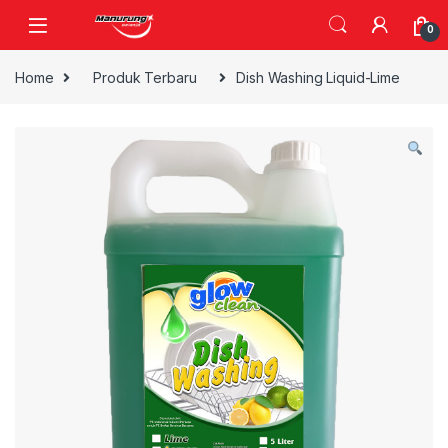
Skip to navigation
Skip to content
0
Home
Produk Terbaru
Dish Washing Liquid-Lime