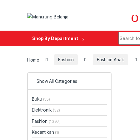
Skip to navigation
Skip to content
Search fo
Shop By Department
Home
Fashion
Fashion Anak
Show All Categories
Buku
(55)
Elektronik
(32)
Fashion
(1,297)
Kecantikan
(1)