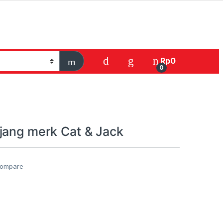
Rp
0
0
jang merk Cat & Jack
ompare