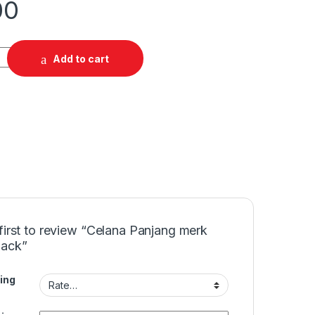
00
Add to cart
first to review “Celana Panjang merk
Jack”
ing