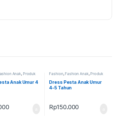
ashion Anak
,
Produk
Fashion
,
Fashion Anak
,
Produk
Terbaru
esta Anak Umur 4
Dress Pesta Anak Umur
4-5 Tahun
000
Rp
150.000