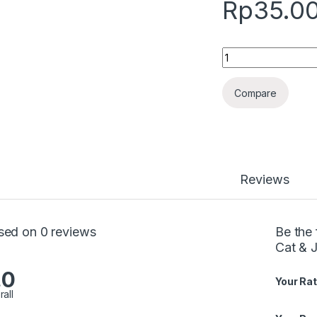
Rp
35.0
Quantity
Compare
Reviews
sed on 0 reviews
Be the 
Cat & 
.0
Your Rat
rall