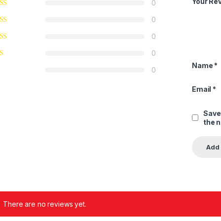
Your Re
0
0
0
0
Name
*
0
Email
*
Save
the 
There are no reviews yet.