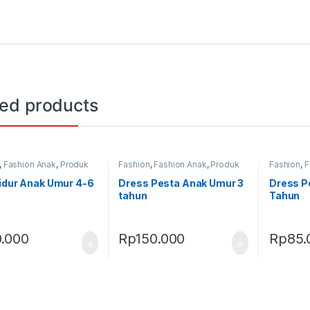
ted products
,
Fashion Anak
,
Produk
Fashion
,
Fashion Anak
,
Produk
Fashion
,
F
Terbaru
Terbaru
idur Anak Umur 4-6
Dress Pesta Anak Umur 3
Dress P
tahun
Tahun
0.000
Rp
150.000
Rp
85.