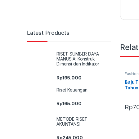
Latest Products
Rela
RISET SUMBER DAYA
MANUSIA: Konstruk
Dimensi dan Indikator
Fashion
Rp
195.000
Terbaru
Baju T
Tahun
Riset Keuangan
Rp
165.000
Rp
7
METODE RISET
AKUNTANSI
Rp
245.000