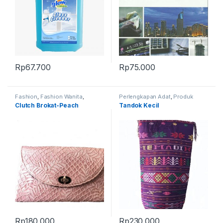
Rp
67.700
Rp
75.000
Fashion
,
Fashion Wanita
,
Perlengkapan Adat
,
Produk
Produk Terbaru
,
Tas
Terbaru
,
Tandok
Clutch Brokat-Peach
Tandok Kecil
Rp
180.000
Rp
230.000