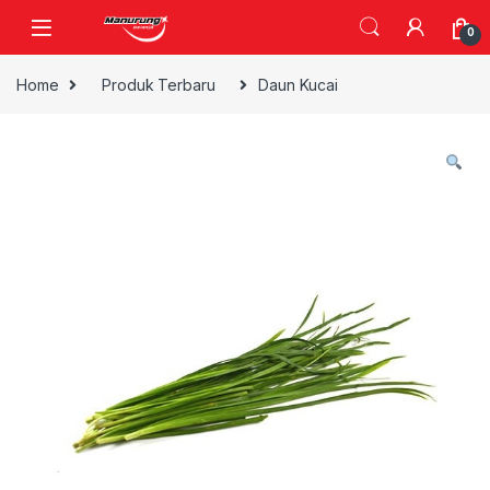
Skip to navigation
Skip to content
0
Home
Produk Terbaru
Daun Kucai