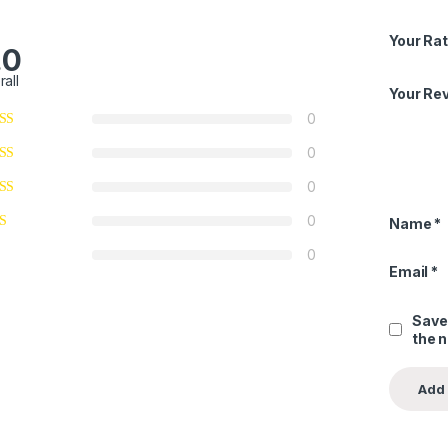
Your Rat
.0
rall
Your Re
0
0
0
0
Name
*
0
Email
*
Save
the 