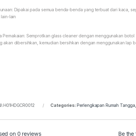
unaan: Dipakai pada semua benda-benda yang terbuat dari kaca, seper
lain-lain
a Pemakaian: Semprotkan glass cleaner dengan menggunakan botol 
g akan dibersihkan, kemudian bersihkan dengan menggunakan lap be
U:
H01HDGCR0012
Categories:
Perlengkapan Rumah Tangga
sed on 0 reviews
Be the 