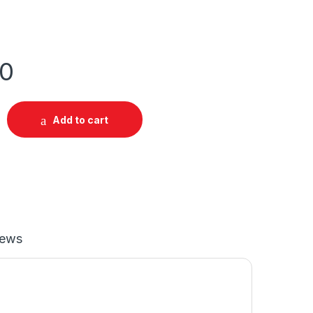
00
Add to cart
iews