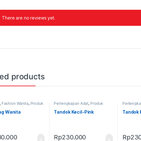
There are no reviews yet.
ted products
,
Fashion Wanita
,
Produk
Perlengkapan Adat
,
Produk
Perlengka
,
Tas
Terbaru
,
Tandok
Terbaru
,
T
ag Wanita
Tandok Kecil-Pink
Tandok 
80.000
Rp
230.000
Rp
230