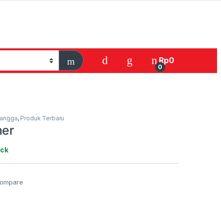
Rp
0
0
Tangga
,
Produk Terbaru
ner
ock
ompare