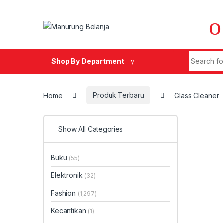
Skip to navigation
Skip to content
Search fo
Shop By Department
Home
Produk Terbaru
Glass Cleaner
Show All Categories
Buku
(55)
Elektronik
(32)
Fashion
(1,297)
Kecantikan
(1)