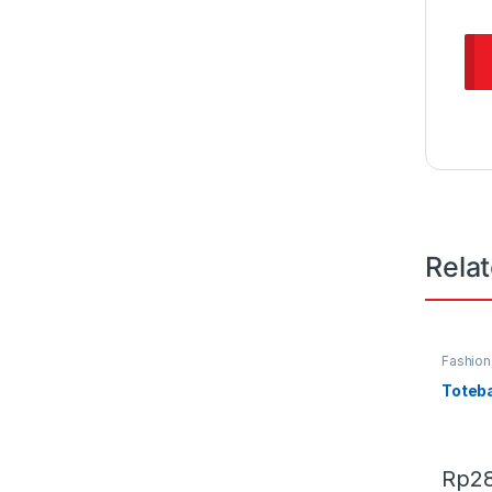
Rela
Fashion
Terbaru
Toteb
Rp
2