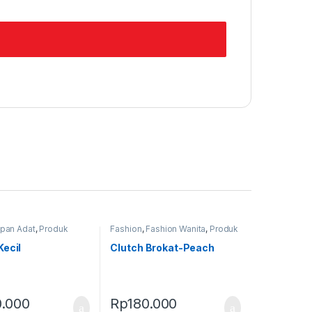
pan Adat
,
Produk
Fashion
,
Fashion Wanita
,
Produk
andok
Terbaru
,
Tas
Kecil
Clutch Brokat-Peach
.000
Rp
180.000