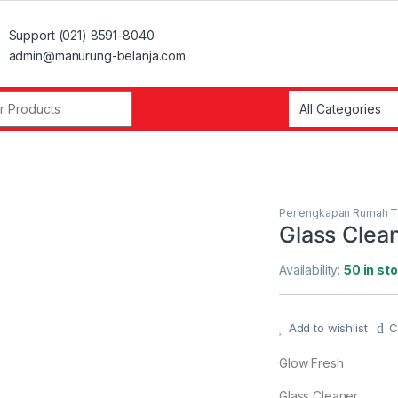
Support (021) 8591-8040
admin@manurung-belanja.com
r:
Perlengkapan Rumah 
Glass Clea
Availability:
50 in st
Add to wishlist
C
Glow Fresh
Glass Cleaner