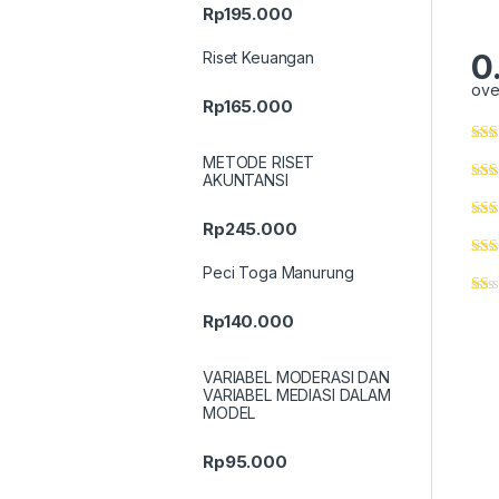
Rp
195.000
0
Riset Keuangan
ove
Rp
165.000
METODE RISET
AKUNTANSI
Rp
245.000
Peci Toga Manurung
Rp
140.000
VARIABEL MODERASI DAN
VARIABEL MEDIASI DALAM
MODEL
Rp
95.000