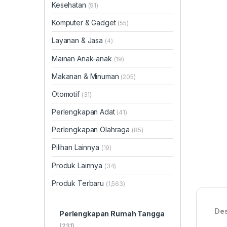
Kesehatan
(91)
Komputer & Gadget
(55)
Layanan & Jasa
(4)
Mainan Anak-anak
(19)
Makanan & Minuman
(205)
Otomotif
(31)
Perlengkapan Adat
(41)
Perlengkapan Olahraga
(85)
Pilihan Lainnya
(19)
Produk Lainnya
(34)
Produk Terbaru
(1,563)
Des
Perlengkapan Rumah Tangga
(231)