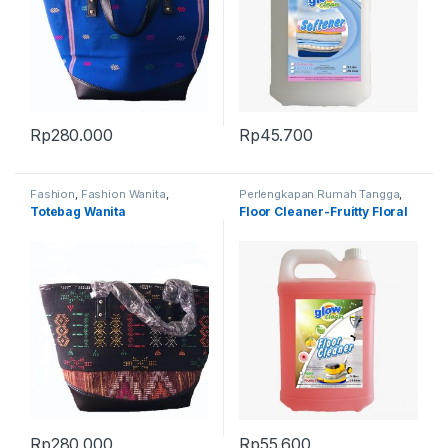
Rp
280.000
Rp
45.700
Fashion
,
Fashion Wanita
,
Perlengkapan Rumah Tangga
,
Produk Terbaru
,
Tas
Produk Terbaru
Totebag Wanita
Floor Cleaner-Fruitty Floral
Rp
280.000
Rp
55.600