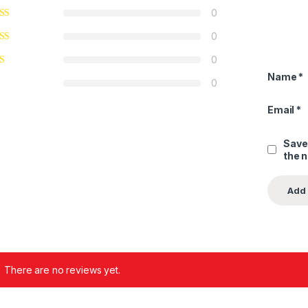
0
0
0
Name
*
0
Email
*
Save
the 
There are no reviews yet.