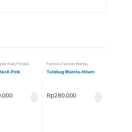
pan Adat
,
Produk
Fashion
,
Fashion Wanita
,
andok
Perlengkapan Adat
,
Produk
Terbaru
,
Tas
Kecil-Pink
Totebag Wanita-Hitam
.000
Rp
280.000