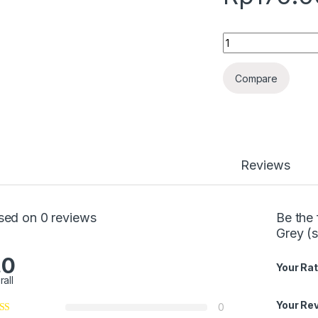
Quantity
Compare
Reviews
sed on 0 reviews
Be the 
Grey (
.0
Your Rat
rall
Your Re
0