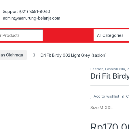
Support (021) 8591-8040
admin@manurung-belanja.com
r:
ian Olahraga
Dri Fit Birdy 002 Light Grey (sablon)
Fashion
,
Fashion Pria
,
P
Dri Fit Bir
Add to wishlist
C
Size M-XXL
Rp
170.