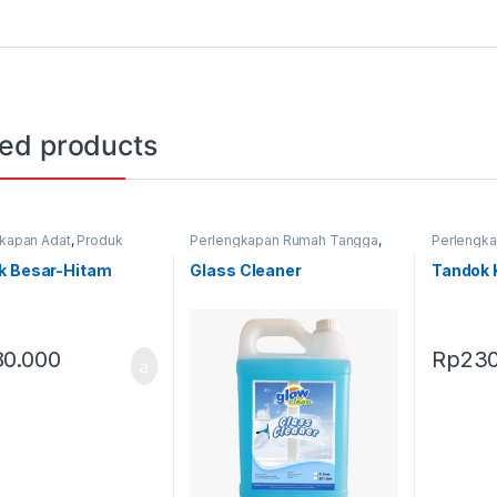
ted products
kapan Adat
,
Produk
Perlengkapan Rumah Tangga
,
Perlengka
,
Tandok
Produk Terbaru
Terbaru
,
T
k Besar-Hitam
Glass Cleaner
Tandok 
80.000
Rp
230