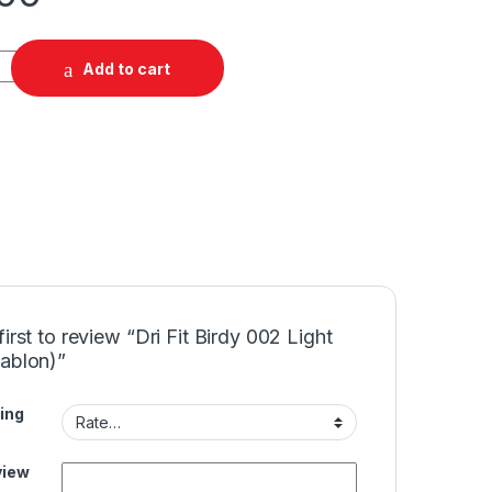
Add to cart
first to review “Dri Fit Birdy 002 Light
sablon)”
ing
view