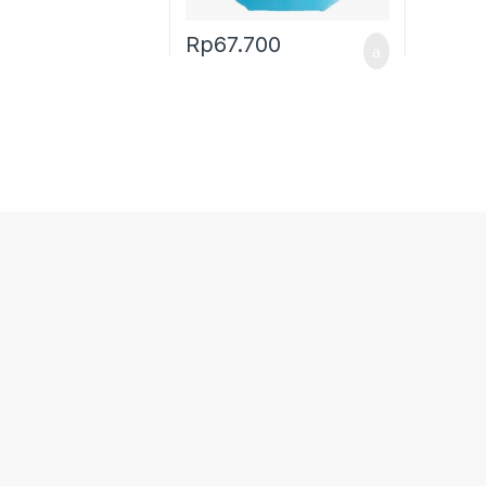
Rp
67.700