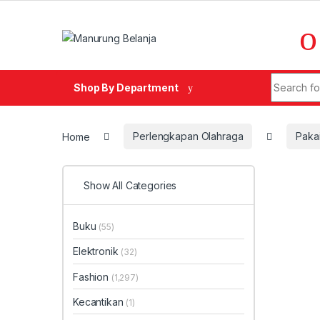
Skip to navigation
Skip to content
Search fo
Shop By Department
Home
Perlengkapan Olahraga
Paka
Show All Categories
Buku
(55)
Elektronik
(32)
Fashion
(1,297)
Kecantikan
(1)