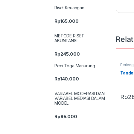
Riset Keuangan
Rp
165.000
METODE RISET
Rela
AKUNTANSI
Rp
245.000
Perleng
Peci Toga Manurung
Terbaru
Tando
Rp
140.000
VARIABEL MODERASI DAN
Rp
2
VARIABEL MEDIASI DALAM
MODEL
Rp
95.000