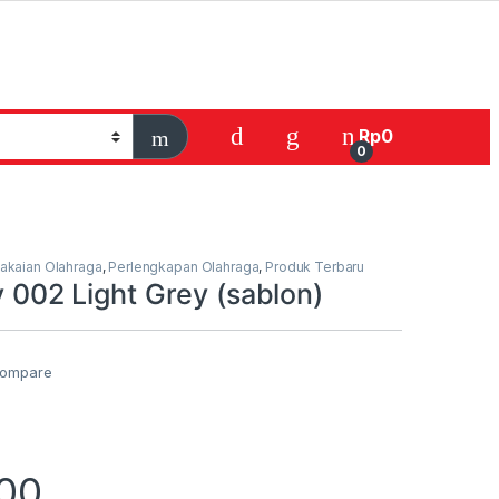
Rp
0
0
akaian Olahraga
,
Perlengkapan Olahraga
,
Produk Terbaru
dy 002 Light Grey (sablon)
ompare
000