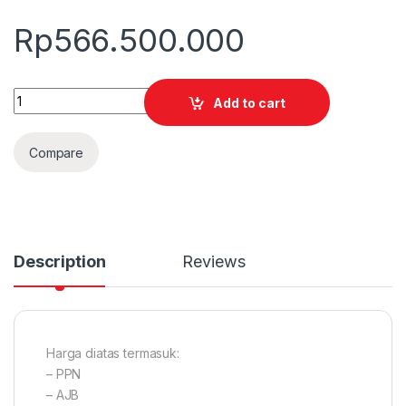
Rp
566.500.000
Quantity
Add to cart
Compare
Description
Reviews
Harga diatas termasuk:
– PPN
– AJB