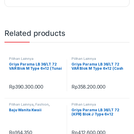
Related products
Pilihan Lainnya
Pilihan Lainnya
Griya Parama LB 36/LT 72
Griya Parama LB 36/LT 72
VAR Blok M Type 6×12 (Tunai
VAR Blok M Type 6×12 (Cash
Bertahap 12x)
Keras)
Rp
390.300.000
Rp
358.200.000
Pilihan Lainnya
,
Fashion
,
Pilihan Lainnya
Fashion Wanita
,
Produk Terbaru
Baju Wanita Kwaii
Griya Parama LB 36/LT 72
(KPR) Blok J Type 6×12
Rp
164.350
Rp
412.600.000