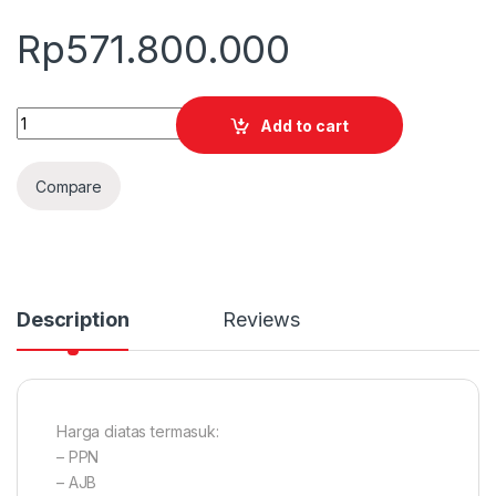
Rp
571.800.000
Quantity
Add to cart
Compare
Description
Reviews
Harga diatas termasuk:
– PPN
– AJB