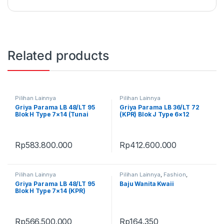
Related products
Pilihan Lainnya
Pilihan Lainnya
Griya Parama LB 48/LT 95
Griya Parama LB 36/LT 72
Blok H Type 7×14 (Tunai
(KPR) Blok J Type 6×12
Bertahap 12x)
Rp
583.800.000
Rp
412.600.000
Pilihan Lainnya
Pilihan Lainnya
,
Fashion
,
Fashion Wanita
,
Produk Terbaru
Griya Parama LB 48/LT 95
Baju Wanita Kwaii
Blok H Type 7×14 (KPR)
Rp
566.500.000
Rp
164.350