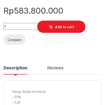
Rp
583.800.000
Quantity
Add to cart
Compare
Description
Reviews
Harga diatas termasuk:
– PPN
– AJB