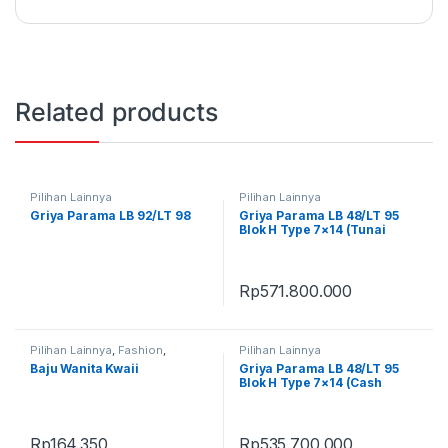
Related products
Pilihan Lainnya
Pilihan Lainnya
Griya Parama LB 92/LT 98
Griya Parama LB 48/LT 95
Blok H Type 7×14 (Tunai
Bertahap 12x)
Rp
571.800.000
Pilihan Lainnya
,
Fashion
,
Pilihan Lainnya
Fashion Wanita
,
Produk Terbaru
Baju Wanita Kwaii
Griya Parama LB 48/LT 95
Blok H Type 7×14 (Cash
Keras)
Rp
164.350
Rp
535.700.000