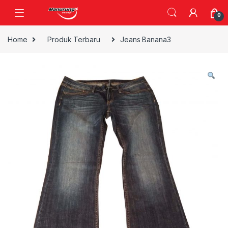
Skip to navigation
Skip to content
0
Home
Produk Terbaru
Jeans Banana3