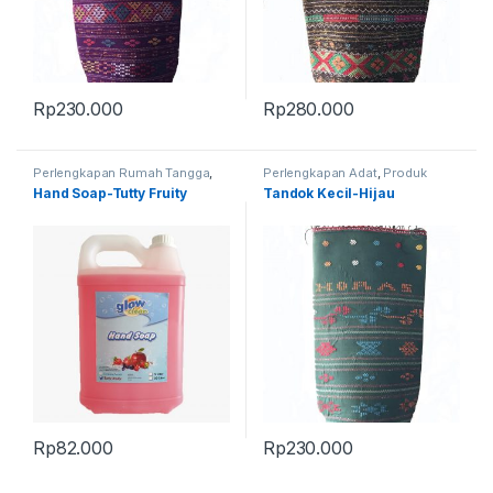
Rp
230.000
Rp
280.000
Perlengkapan Rumah Tangga
,
Perlengkapan Adat
,
Produk
Produk Terbaru
Terbaru
,
Tandok
Hand Soap-Tutty Fruity
Tandok Kecil-Hijau
Rp
82.000
Rp
230.000