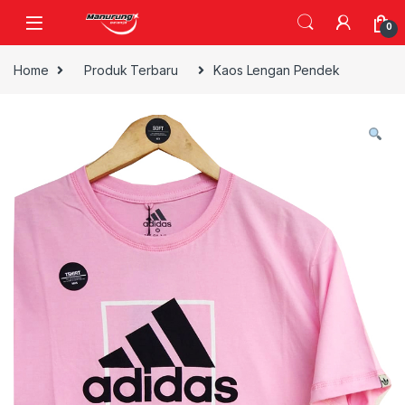
Skip to navigation
Skip to content
0
Home
Produk Terbaru
Kaos Lengan Pendek