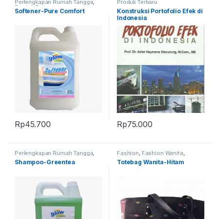
Perlengkapan Rumah Tangga
,
Produk Terbaru
Produk Terbaru
Softener-Pure Comfort
Konstruksi Portofolio Efek di
Indonesia
Rp
45.700
Rp
75.000
Perlengkapan Rumah Tangga
,
Fashion
,
Fashion Wanita
,
Produk Terbaru
Perlengkapan Adat
,
Produk
Shampoo-Greentea
Totebag Wanita-Hitam
Terbaru
,
Tas