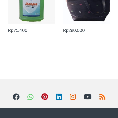
Rp
75.400
Rp
280.000