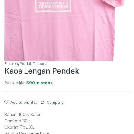
Fashion
,
Produk Terbaru
Kaos Lengan Pendek
Availability:
500 in stock
Add to wishlist
Compare
Bahan: 100% Katun
Combed 30’s
Ukuran: Fit L-XL
Sablon Discharge halus