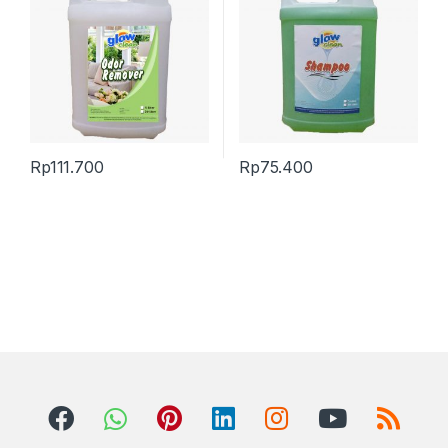
Rp
111.700
Rp
75.400