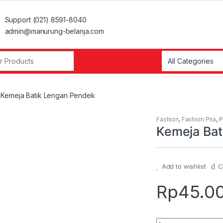
Support (021) 8591-8040
admin@manurung-belanja.com
r:
Kemeja Batik Lengan Pendek
Fashion
,
Fashion Pria
,
P
Kemeja Bat
Add to wishlist
C
Rp
45.0
Quantity