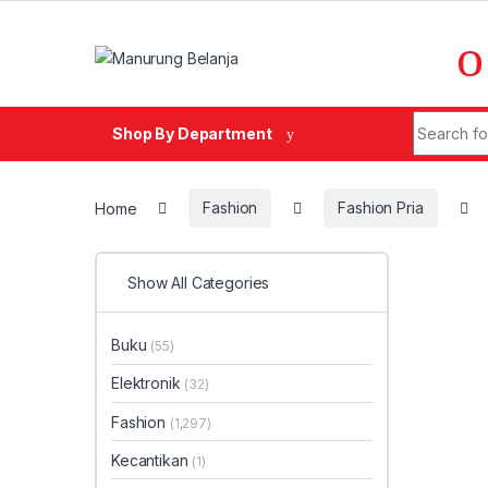
Skip to navigation
Skip to content
Search fo
Shop By Department
Home
Fashion
Fashion Pria
Show All Categories
Buku
(55)
Elektronik
(32)
Fashion
(1,297)
Kecantikan
(1)