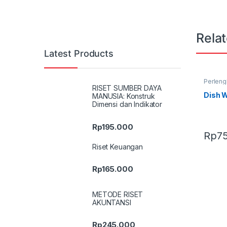
Rela
Latest Products
Perlen
Produk 
RISET SUMBER DAYA
Dish W
MANUSIA: Konstruk
Dimensi dan Indikator
Rp
195.000
Rp
7
Riset Keuangan
Rp
165.000
METODE RISET
AKUNTANSI
Rp
245.000