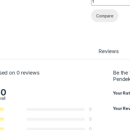
Compare
Reviews
sed on 0 reviews
Be the 
Pende
.0
Your Rat
rall
Your Re
0
0
0