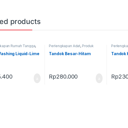
ted products
gkapan Rumah Tangga
,
Perlengkapan Adat
,
Produk
Perlengka
Terbaru
Terbaru
,
Tandok
Terbaru
,
T
ashing Liquid-Lime
Tandok Besar-Hitam
Tandok 
5.400
Rp
280.000
Rp
230