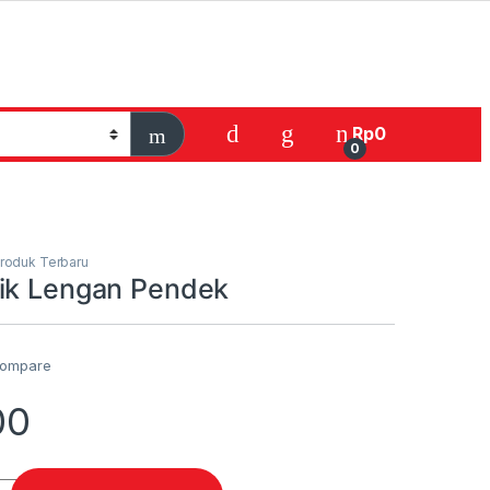
Rp
0
0
roduk Terbaru
ik Lengan Pendek
ompare
00