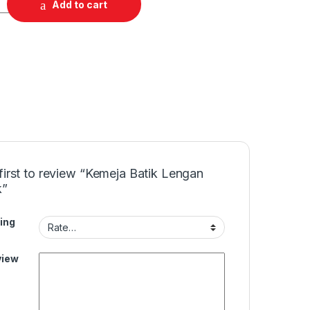
Add to cart
first to review “Kemeja Batik Lengan
k”
ing
view