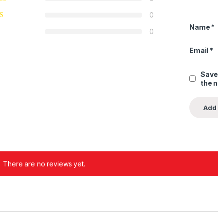
0
Name
*
0
Email
*
Save
the 
There are no reviews yet.