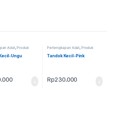
pan Adat
,
Produk
Perlengkapan Adat
,
Produk
andok
Terbaru
,
Tandok
Kecil-Ungu
Tandok Kecil-Pink
.000
Rp
230.000