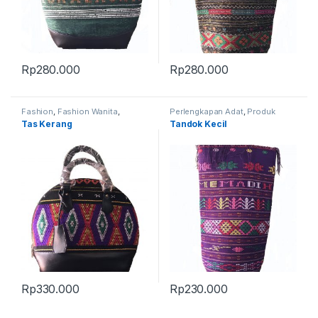
Rp
280.000
Rp
280.000
Fashion
,
Fashion Wanita
,
Perlengkapan Adat
,
Produk
Produk Terbaru
,
Tas
Terbaru
,
Tandok
Tas Kerang
Tandok Kecil
Rp
330.000
Rp
230.000