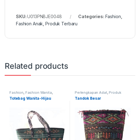
SKU:
U013PNBJE0048
Categories:
Fashion
,
Fashion Anak
,
Produk Terbaru
Related products
Fashion
,
Fashion Wanita
,
Perlengkapan Adat
,
Produk
Produk Terbaru
,
Tas
Terbaru
,
Tandok
Totebag Wanita-Hijau
Tandok Besar