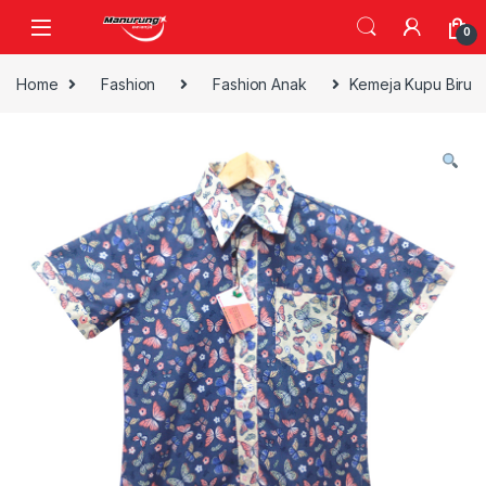
Skip to navigation
Skip to content
0
Home
Fashion
Fashion Anak
Kemeja Kupu Biru