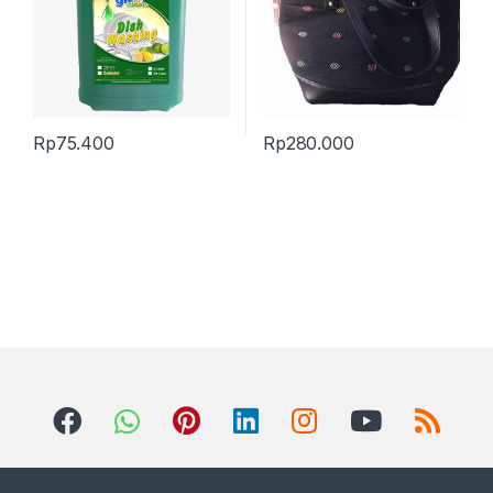
Rp
75.400
Rp
280.000