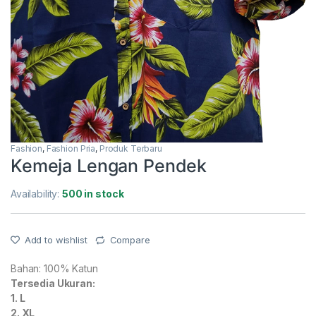
Fashion
,
Fashion Pria
,
Produk Terbaru
Kemeja Lengan Pendek
Availability:
500 in stock
Add to wishlist
Compare
Bahan: 100% Katun
Tersedia Ukuran:
1. L
2. XL