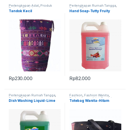
Perlengkapan Adat
,
Produk
Perlengkapan Rumah Tangga
,
Terbaru
,
Tandok
Produk Terbaru
Tandok Kecil
Hand Soap-Tutty Fruity
Rp
230.000
Rp
82.000
Perlengkapan Rumah Tangga
,
Fashion
,
Fashion Wanita
,
Produk Terbaru
Perlengkapan Adat
,
Produk
Dish Washing Liquid-Lime
Totebag Wanita-Hitam
Terbaru
,
Tas