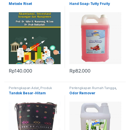
Produk Terbaru
Produk Terbaru
Metode Riset
Hand Soap-Tutty Fruity
Rp
140.000
Rp
82.000
Perlengkapan Adat
,
Produk
Perlengkapan Rumah Tangga
,
Terbaru
,
Tandok
Produk Terbaru
Tandok Besar-Hitam
Odor Remover