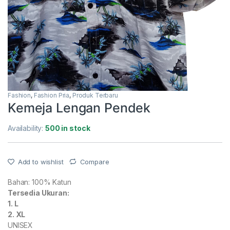
Fashion
,
Fashion Pria
,
Produk Terbaru
Kemeja Lengan Pendek
Availability:
500 in stock
Add to wishlist
Compare
Bahan: 100% Katun
Tersedia Ukuran:
1. L
2. XL
UNISEX