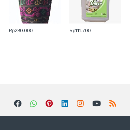
Rp
280.000
Rp
111.700