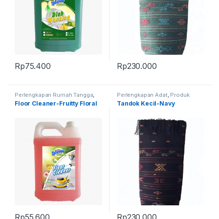
Rp
75.400
Rp
230.000
Perlengkapan Rumah Tangga
,
Perlengkapan Adat
,
Produk
Produk Terbaru
Terbaru
,
Tandok
Floor Cleaner-Fruitty Floral
Tandok Kecil-Navy
Rp
55.600
Rp
230.000