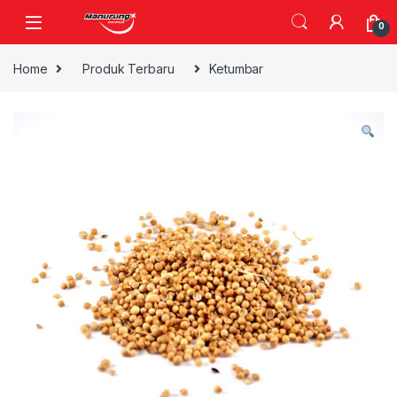
Skip to navigation
Skip to content
0
Home
Produk Terbaru
Ketumbar