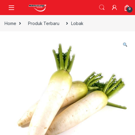
Skip to navigation
Skip to content
0
Home
Produk Terbaru
Lobak