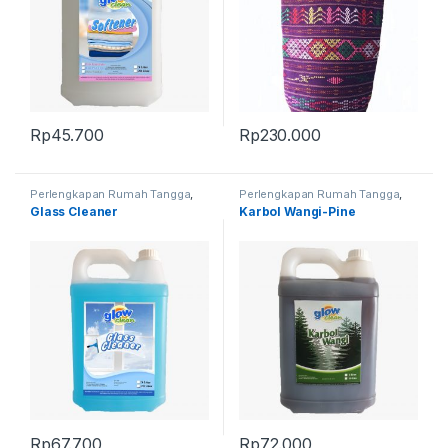
Rp
45.700
Rp
230.000
Perlengkapan Rumah Tangga
,
Perlengkapan Rumah Tangga
,
Produk Terbaru
Produk Terbaru
Glass Cleaner
Karbol Wangi-Pine
Rp
67.700
Rp
72.000