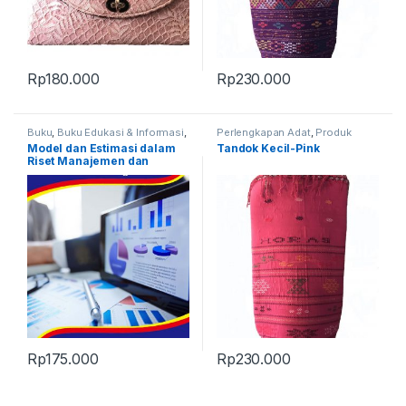
Rp
180.000
Rp
230.000
Buku
,
Buku Edukasi & Informasi
,
Perlengkapan Adat
,
Produk
Produk Terbaru
Terbaru
,
Tandok
Model dan Estimasi dalam
Tandok Kecil-Pink
Riset Manajemen dan
Keuangan
Rp
175.000
Rp
230.000