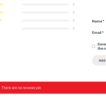
0
0
0
Name
*
0
Email
*
Save
the 
There are no reviews yet.