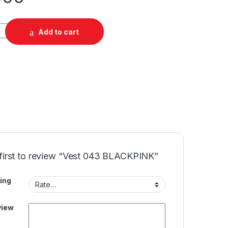
Add to cart
 first to review “Vest 043 BLACKPINK”
ing
view