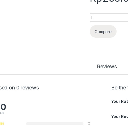
Quantity
Compare
Reviews
sed on 0 reviews
Be the
Your Rat
.0
rall
Your Re
0