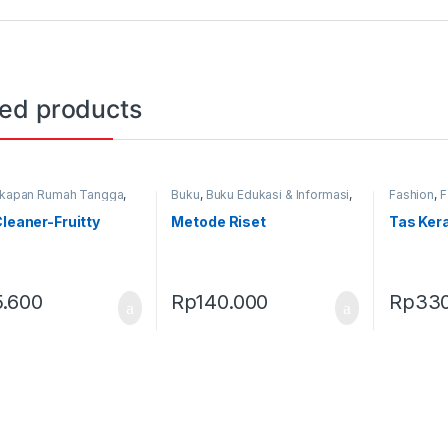
ted products
gkapan Rumah Tangga
,
Buku
,
Buku Edukasi & Informasi
,
Fashion
,
F
Terbaru
Produk Terbaru
Terbaru
,
T
Cleaner-Fruitty
Metode Riset
Tas Ker
5.600
Rp
140.000
Rp
330