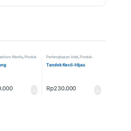
ashion Wanita
,
Produk
Perlengkapan Adat
,
Produk
as
Terbaru
,
Tandok
ang
Tandok Kecil-Hijau
.000
Rp
230.000