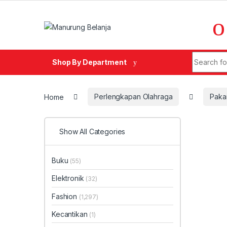
Skip to navigation
Skip to content
Search fo
Shop By Department
Home
Perlengkapan Olahraga
Paka
Show All Categories
Buku
(55)
Elektronik
(32)
Fashion
(1,297)
Kecantikan
(1)