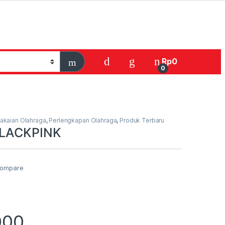
Rp
0
0
akaian Olahraga
,
Perlengkapan Olahraga
,
Produk Terbaru
BLACKPINK
ompare
000