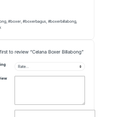
bong
,
#boxer
,
#boxerbagus
,
#boxerbillabong
,
k
first to review “Celana Boxer Billabong”
ing
view