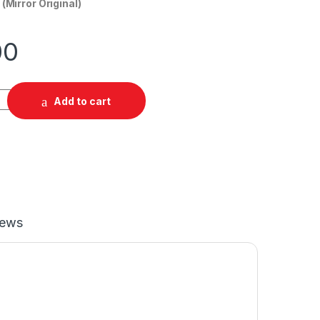
Mirror Original)
00
Add to cart
iews