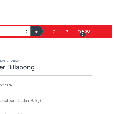
Rp
0
0
roduk Terbaru
er Billabong
ompare
ksimal berat badan 70 kg)