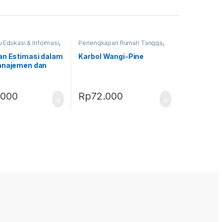
 Edukasi & Informasi
,
Perlengkapan Rumah Tangga
,
rbaru
Produk Terbaru
an Estimasi dalam
Karbol Wangi-Pine
anajemen dan
an
.000
Rp
72.000