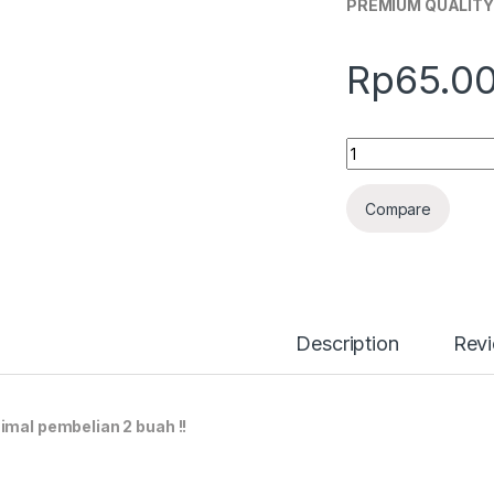
PREMIUM QUALITY (
Rp
65.0
Quantity
Compare
Description
Rev
imal pembelian 2 buah !!