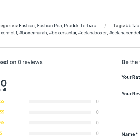
egories:
Fashion
,
Fashion Pria
,
Produk Terbaru
Tags:
#billa
xermotif
,
#boxermurah
,
#boxersantai
,
#celanaboxer
,
#celanapende
sed on 0 reviews
Be the 
Your Rat
.0
rall
Your Re
0
0
0
0
Name
*