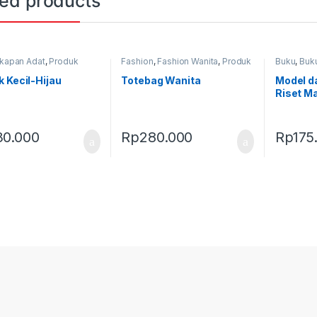
ted products
kapan Adat
,
Produk
Fashion
,
Fashion Wanita
,
Produk
Buku
,
Buku
,
Tandok
Terbaru
,
Tas
Produk Te
 Kecil-Hijau
Totebag Wanita
Model d
Riset M
Keuang
30.000
Rp
280.000
Rp
175