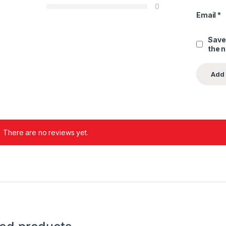
0
Email
*
Save
the 
There are no reviews yet.