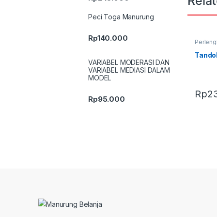
Rela
Peci Toga Manurung
Rp
140.000
Perleng
Terbaru
Tandok
VARIABEL MODERASI DAN
VARIABEL MEDIASI DALAM
MODEL
Rp
2
Rp
95.000