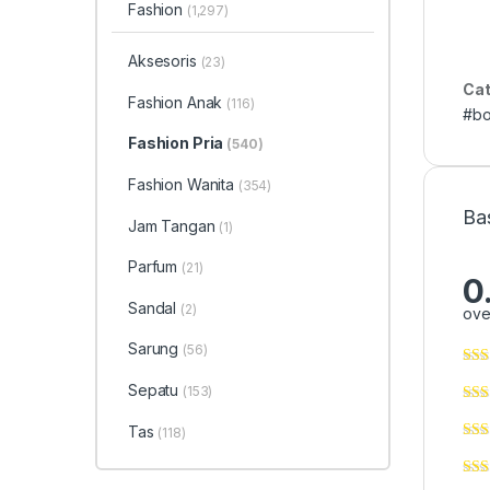
Fashion
(1,297)
Aksesoris
(23)
Cat
Fashion Anak
(116)
#bo
Fashion Pria
(540)
Fashion Wanita
(354)
Ba
Jam Tangan
(1)
Parfum
(21)
0
Sandal
(2)
ove
Sarung
(56)
Sepatu
(153)
Tas
(118)