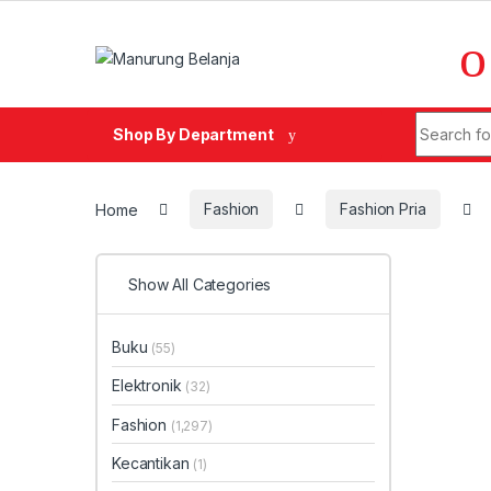
Skip to navigation
Skip to content
Search fo
Shop By Department
Home
Fashion
Fashion Pria
Show All Categories
Buku
(55)
Elektronik
(32)
Fashion
(1,297)
Kecantikan
(1)