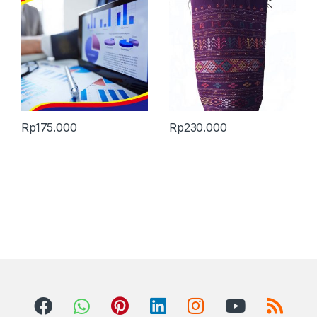
Rp
175.000
Rp
230.000