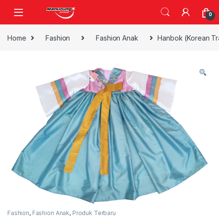
Skip to navigation
Skip to content
0
Home
Fashion
Fashion Anak
Hanbok (Korean Tra
Fashion
,
Fashion Anak
,
Produk Terbaru