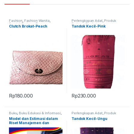
Fashion
,
Fashion Wanita
,
Perlengkapan Adat
,
Produk
Produk Terbaru
,
Tas
Terbaru
,
Tandok
Clutch Brokat-Peach
Tandok Kecil-Pink
Rp
180.000
Rp
230.000
Buku
,
Buku Edukasi & Informasi
,
Perlengkapan Adat
,
Produk
Produk Terbaru
Terbaru
,
Tandok
Model dan Estimasi dalam
Tandok Kecil-Ungu
Riset Manajemen dan
Keuangan